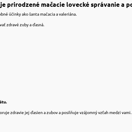
je prirodzené mačacie lovecké správanie a po
obné účinky ako šanta mačacia a valeriána.
vať zdravé zuby a ďasná.
étu.
oruje zdravie jej ďasien a zubov a posilňuje vzájomný vzťah medzi vami.