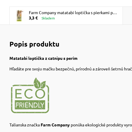
Farm Company matatabi loptička s pierkami pre
3,3 €
mačky 12cm
Skladem
Popis produktu
Matatabi loptička z catnipu s perím
Hľadáte pre svoju mačku bezpečnú, prírodnú a zároveň šetrnú hračk
Talianska značka
Farm Company
ponúka ekologické produkty vyrob