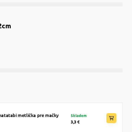
12cm
atatabi metlička pre mačky
Skladem
3,3 €