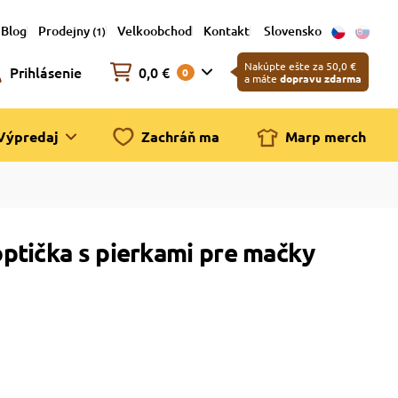
Blog
Prodejny
Velkoobchod
Kontakt
Slovensko
(1)
Nakúpte ešte za 50,0 €
Prihlásenie
0,0 €
0
a máte
dopravu zdarma
Výpredaj
Zachráň ma
Marp merch
ptička s pierkami pre mačky