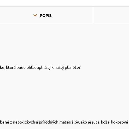
POPIS
u, ktorá bude ohľaduplná aj k našej planéte?
ené z netoxických a prírodných materiálov, ako je juta, koža, kokosové