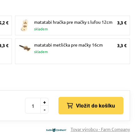
matatabi hračka pre mačky s lufou 12cm
5,2 €
3,3 €
skladem
matatabi metlička pre mačky 16cm
3,3 €
3,3 €
skladem
+
Vložit do košíku
-
Tovar výrobcu - Farm Company