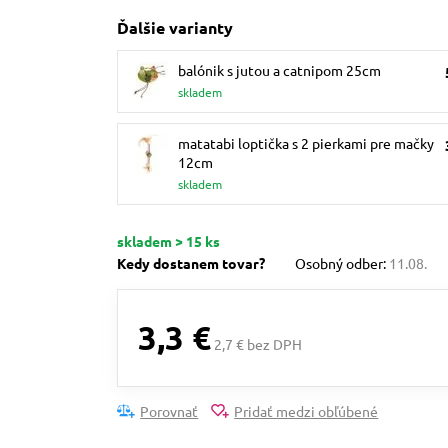
Ďalšie varianty
balónik s jutou a catnipom 25cm
skladem
matatabi loptička s 2 pierkami pre mačky
12cm
skladem
skladem > 15 ks
Kedy dostanem tovar?
Osobný odber:
11.08.
3,3 €
2,7 € bez DPH
Porovnať
Pridať medzi obľúbené