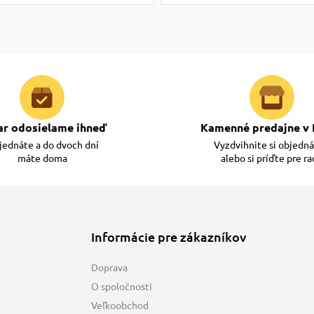
ar odosielame ihneď
Kamenné predajne v 
ednáte a do dvoch dní
Vyzdvihnite si objedn
máte doma
alebo si príďte pre r
Informácie pre zákazníkov
Doprava
O spoločnosti
Veľkoobchod