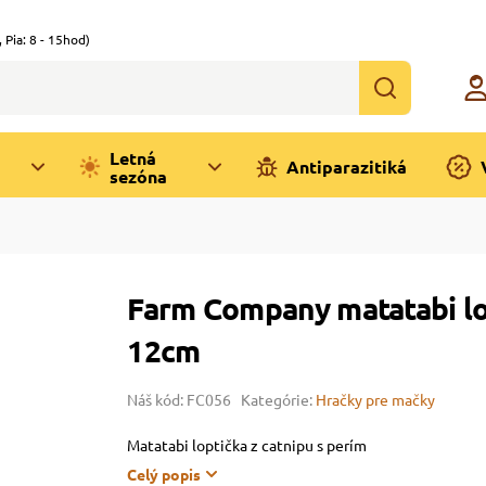
,
Pia: 8 - 15hod)
Letná
Antiparazitiká
sezóna
Farm Company matatabi lo
12cm
Náš kód: FC056
Kategórie:
Hračky pre mačky
Matatabi loptička z catnipu s perím
Celý popis