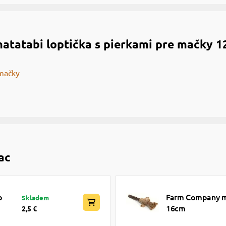
tatabi loptička s pierkami pre mačky 
mačky
ac
o
Farm Company m
Skladem
16cm
2,5 €