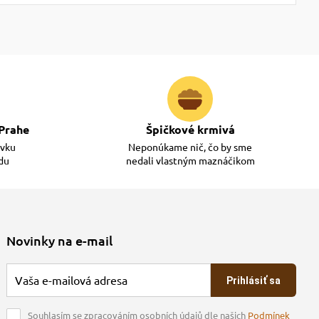
Prahe
Špičkové krmivá
ávku
Neponúkame nič, čo by sme
adu
nedali vlastným maznáčikom
Novinky na e-mail
Prihlásiť sa
Souhlasím se zpracováním osobních údajů dle našich
Podmínek