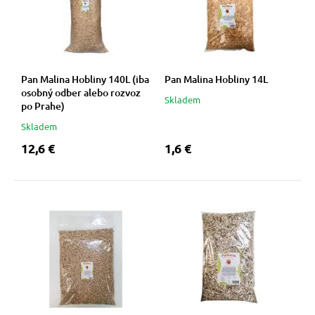
 a ohlávky
pre mačky
re psov
 pre mačky
Pan Malina Hobliny 140L (iba
Pan Malina Hobliny 14L
osobný odber alebo rozvoz
Skladem
my
ie podložky
po Prahe)
Skladem
12,6 €
1,6 €
výcvik
vé poukazy
osť
nie so psom