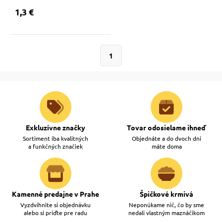
1,3 €
1
Exkluzívne značky
Tovar odosielame ihneď
Sortiment iba kvalitných
Objednáte a do dvoch dní
a funkčných značiek
máte doma
Kamenné predajne v Prahe
Špičkové krmivá
Vyzdvihnite si objednávku
Neponúkame nič, čo by sme
alebo si príďte pre radu
nedali vlastným maznáčikom