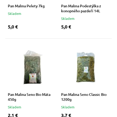
Pan Malina Pelety 7kg
Pan Malina Podestýlka z
vé poukazy
konopného pazdeří 14L
Skladem
Skladem
5,0 €
5,0 €
Pan Malina Seno Bio Mäta
Pan Malina Seno Classic Bio
450g
1200g
Skladem
Skladem
2,1 €
3,7 €