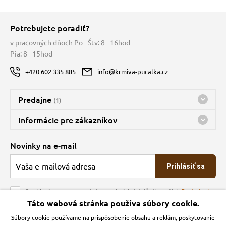
Potrebujete poradiť?
v pracovných dňoch Po - Štv: 8 - 16hod
Pia: 8 - 15hod
+420 602 335 885
info@krmiva-pucalka.cz
Predajne
(1)
Predajňa a sklad Kbely
Informácie pre zákazníkov
Bohužiaľ, momentálne máme zatvorené
Doprava
Novinky na e-mail
O spoločnosti
Prihlásiť sa
Veľkoobchod
Obchodné podmienky
Souhlasím se zpracováním osobních údajů dle našich
Podmínek
ochrany osobních údajů
Táto webová stránka používa súbory cookie.
Kontakt
Súbory cookie používame na prispôsobenie obsahu a reklám, poskytovanie
Krmiva Pučálka na sociálnych sieťach
Podmienky ochrany osobných údajov