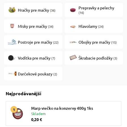
Prepravky a pelechy
Hračky pre mačky
(36)
(16)
 prostriedky
Misky pre mačky
Hlavolamy
(34)
(24)
 a vitamíny
Postroje pre mačky
Obojky pre mačky
(22)
(15)
 pre psov
Vodítka pre mačky
Škrabacie podložky
(7)
(3)
pre psov
Darčekové poukazy
(2)
 pre psov
Nejprodávanější
Marp viečko na konzervy 400g 1ks
e pre psov
Skladem
0,20 €