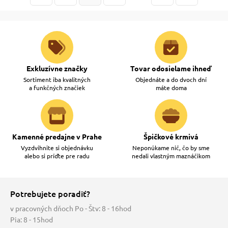
Exkluzívne značky
Tovar odosielame ihneď
Sortiment iba kvalitných
Objednáte a do dvoch dní
a funkčných značiek
máte doma
Kamenné predajne v Prahe
Špičkové krmivá
Vyzdvihnite si objednávku
Neponúkame nič, čo by sme
alebo si príďte pre radu
nedali vlastným maznáčikom
Potrebujete poradiť?
v pracovných dňoch Po - Štv: 8 - 16hod
Pia: 8 - 15hod