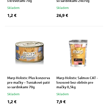
s krevetami 70g
so sardinkami 24x70g
Skladem
Skladem
1,2 €
26,9 €
Marp Holistic Plus konzerva
Marp Holistic Salmon CAT -
pre mačky – Tuniakové paté
lososové bez obilnín pre
so sardinkami 70g
mačky 0,5kg
Skladem
Skladem
1,2 €
7,9 €