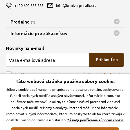
+420 602 335 885
info@krmiva-pucalka.cz
Predajne
(1)
Predajňa a sklad Kbely
Informácie pre zákazníkov
Bohužiaľ, momentálne máme zatvorené
Doprava
Novinky na e-mail
O spoločnosti
Prihlásiť sa
Veľkoobchod
Obchodné podmienky
Souhlasím se zpracováním osobních údajů dle našich
Podmínek
ochrany osobních údajů
Táto webová stránka používa súbory cookie.
Kontakt
Súbory cookie používame na prispôsobenie obsahu a reklám, poskytovanie
Krmiva Pučálka na sociálnych sieťach
Podmienky ochrany osobných údajov
funkcií sociálnych médií a analýzu návštevnosti. Informácie o tom, ako
Zásady používanie cookies a Google Analytics
používate našu webovú lokalitu, zdieľame s našimi partnermi v oblasti
Instagran
Facebook
sociálnych médií, reklamy a analýzy. Partneri môžu tieto informácie
kombinovať s inými informáciami, ktoré im poskytnete alebo ktoré získajú v
dôsledku vášho používania ich služieb.
Zásady používania súborov cookie