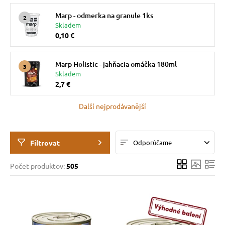
 a ohlávky
Marp - odmerka na granule 1ks
Skladem
0,10 €
re psov
Marp Holistic - jahňacia omáčka 180ml
my
Skladem
2,7 €
Další nejprodávanější
výcvik
osť
Filtrovat
Odporúčame
Počet produktov:
505
nie so psom