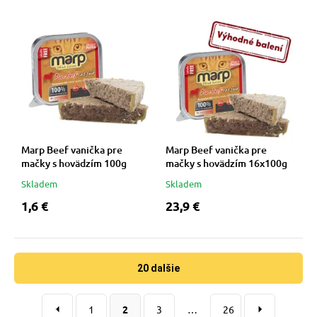
Marp Beef vanička pre
Marp Beef vanička pre
mačky s hovädzím 100g
mačky s hovädzím 16x100g
Skladem
Skladem
1,6 €
23,9 €
20 dalšie
1
2
3
…
26