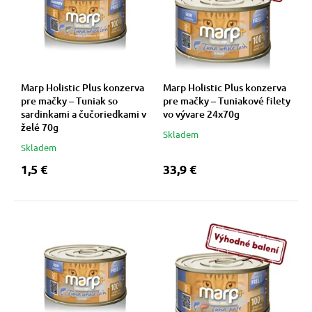
vé poukazy
Marp Holistic Plus konzerva
Marp Holistic Plus konzerva
pre mačky – Tuniak so
pre mačky – Tuniakové filety
sardinkami a čučoriedkami v
vo vývare 24x70g
želé 70g
Skladem
Skladem
1,5 €
33,9 €