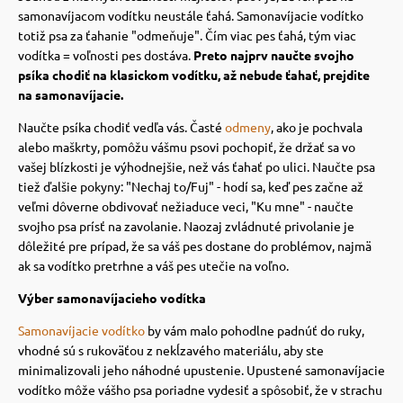
samonavíjacom vodítku neustále ťahá.
Samonavíjacie vodítko
vé poukazy
totiž psa za ťahanie "odmeňuje". Čím viac pes ťahá, tým viac
vodítka = voľnosti pes dostáva.
Preto najprv naučte svojho
psíka chodiť na klasickom vodítku, až nebude ťahať, prejdite
na samonavíjacie.
Naučte psíka chodiť vedľa vás. Časté
odmeny
, ako je pochvala
alebo maškrty, pomôžu vášmu psovi pochopiť, že držať sa vo
vašej blízkosti je výhodnejšie, než vás ťahať po ulici.
Naučte psa
tiež ďalšie pokyny: "Nechaj to/Fuj" - hodí sa, keď pes začne až
veľmi dôverne obdivovať nežiaduce veci,
"Ku mne" - naučte
svojho psa prísť na zavolanie.
Naozaj zvládnuté privolanie je
dôležité pre prípad, že sa váš pes dostane do problémov, najmä
ak sa vodítko pretrhne a váš pes utečie na voľno.
Výber samonavíjacieho vodítka
Samonavíjacie vodítko
by vám malo pohodlne padnúť do ruky,
vhodné sú s rukoväťou z nekĺzavého materiálu, aby ste
minimalizovali jeho náhodné upustenie.
Upustené samonavíjacie
vodítko môže vášho psa poriadne vydesiť a spôsobiť, že v strachu