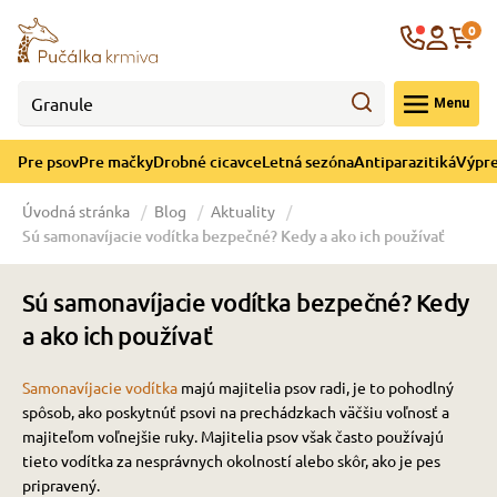
né cicavce
ná sezóna
re mačky
ýpredaj
re psov
Krajina
0
 - CZK
Menu
górii Drobné cicavce
egórii Letná sezóna
ategórii Pre mačky
ategórii Výpredaj
ategórii Pre psov
Pre psov
Pre mačky
Drobné cicavce
Letná sezóna
Antiparazitiká
Výpre
 pre psov
 pre mačky
 a ochladenie
Úvodná stránka
Blog
Aktuality
Sú samonavíjacie vodítka bezpečné? Kedy a ako ich používať
y pre psov
y pre mačky
e hračky
Sú samonavíjacie vodítka bezpečné? Kedy
 pre psov
 pre mačky
 prostriedky
te
e
a ako ich používať
Samonavíjacie vodítka
majú majitelia psov radi, je to pohodlný
 pre psov
 pre mačky
lky
spôsob, ako poskytnúť psovi na prechádzkach väčšiu voľnosť a
majiteľom voľnejšie ruky. Majitelia psov však často používajú
tieto vodítka za nesprávnych okolností alebo skôr, ako je pes
pre psov
 a podstielka
pripravený.