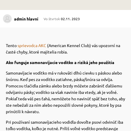
 prostriedky
 prostriedky
admin hlavní
Vo štvrtok
02.11. 2023
pre mačky
 a vitamíny
Tento
sprievodca AKC
(American Kennel Club) vás upozorní na
časté chyby, ktoré majitelia robia.
 pre psov
ky a pelechy
Ako funguje samonavíjacie vodítko a riziká jeho použitia
Samonavíjacie vodítko má v rukoväti dlhú cievku s páskou alebo
pre psov
re mačky
šnúrou. Keď pes za vodítko zatiahne, páska/šnúra sa odvíja.
Pomocou tlačidla zámku alebo brzdy môžete zabrániť ďalšiemu
odvíjaniu pásky; vodítko sa však navinie iba vtedy, ak je voľné.
 pre psov
my
Pokiaľ teda váš pes ťahá, nemôžete ho navinúť späť bez toho, aby
ste nebežali za ním alebo nepoužili slovné pokyny, ktoré by psa
prinútili k návratu.
e pre psov
e pre mačky
Pri používaní samonavíjacieho vodidla dovoľte psovi odvinúť iba
toľko vodítka, koľko je nutné. Príliš voľné vodítko predstavuje