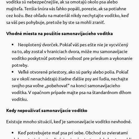
vodítka sú nebezpečnejšie, ak sa omotajú okolo psa alebo
majiteľa.
Tenšia šnúra vás ľahko popáli, porezie, ak sa potiahne
cez kožu. Bez ohľadu na materiál nikdy nechytajte vodítko, keď
sa váš pes pohybuje, pretože by ste sa mohli zraniť.
Vhodné miesta na použitie samonavíjacieho vodítka
Neoplotený dvorček. Pokiaľ váš pes ešte nie je vycvičený
na to, aby zostal v hraniciach dvora, môže mu samonavíjacie
vodítko poskytnúť potrebnú voľnosť pre prieskum a vykonanie
potreby.
Veľké otvorené priestory, ako sú parky alebo polia. Pokiaľ
sa v okolí nenachádzajú žiadne ďalšie psy ani ľudia, nechajte
svojho psa voľne „pobehovať“ na konci samonavíjacieho
vodítka. V opačnom prípade majte psa na štandardnom dlhom
vodítku.
Kedy nepoužívať samonavíjacie vodítko
Existuje mnoho situácií, keď je samonavíjacie vodítko nevhodné.
Keď potrebujete mať psa pri sebe. Obchod so zvieratami