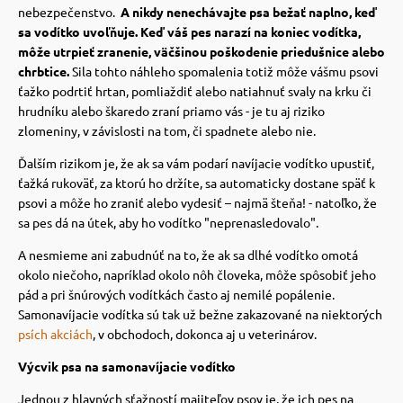
 a ohlávky
pre mačky
nebezpečenstvo.
A nikdy nenechávajte psa bežať naplno, keď
sa vodítko uvoľňuje. Keď váš pes narazí na koniec vodítka,
môže utrpieť zranenie, väčšinou poškodenie priedušnice alebo
re psov
 pre mačky
chrbtice.
Sila tohto náhleho spomalenia totiž môže vášmu psovi
ťažko podrtiť hrtan, pomliaždiť alebo natiahnuť svaly na krku či
hrudníku alebo škaredo zraní priamo vás - je tu aj riziko
zlomeniny, v závislosti na tom, či spadnete alebo nie.
my
ie podložky
Ďalším rizikom je, že ak sa vám podarí navíjacie vodítko upustiť,
ťažká rukoväť, za ktorú ho držíte, sa automaticky dostane späť k
výcvik
vé poukazy
psovi a môže ho zraniť alebo vydesiť – najmä šteňa! - natoľko, že
sa pes dá na útek, aby ho vodítko "neprenasledovalo".
osť
A nesmieme ani zabudnúť na to, že ak sa dlhé vodítko omotá
okolo niečoho, napríklad okolo nôh človeka, môže spôsobiť jeho
pád a pri šnúrových vodítkách často aj nemilé popálenie.
Samonavíjacie vodítka sú tak už bežne zakazované na niektorých
nie so psom
psích akciách
, v obchodoch, dokonca aj u veterinárov.
Výcvik psa na samonavíjacie vodítko
Jednou z hlavných sťažností majiteľov psov je, že ich pes na