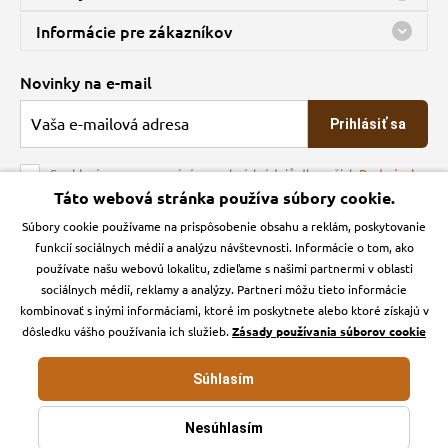
Predajňa a sklad Kbely
Informácie pre zákazníkov
Bohužiaľ, momentálne máme zatvorené
Doprava
Novinky na e-mail
O spoločnosti
Prihlásiť sa
Veľkoobchod
Obchodné podmienky
Souhlasím se zpracováním osobních údajů dle našich
Podmínek
ochrany osobních údajů
Táto webová stránka používa súbory cookie.
Kontakt
Súbory cookie používame na prispôsobenie obsahu a reklám, poskytovanie
Krmiva Pučálka na sociálnych sieťach
Podmienky ochrany osobných údajov
funkcií sociálnych médií a analýzu návštevnosti. Informácie o tom, ako
Zásady používanie cookies a Google Analytics
používate našu webovú lokalitu, zdieľame s našimi partnermi v oblasti
Instagran
Facebook
sociálnych médií, reklamy a analýzy. Partneri môžu tieto informácie
kombinovať s inými informáciami, ktoré im poskytnete alebo ktoré získajú v
dôsledku vášho používania ich služieb.
Zásady používania súborov cookie
Súhlasím
Krmiva-pucalka.sk © 2026. Webdesign
Litvanyi.sk
.
E-shop vytvorila
Nesúhlasím