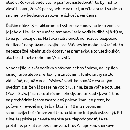
utečie.
Rukoväť bude vášho psa "prenasledovať", to by mohlo
viesť k tomu, že váš pes vybehne na ulici, utečie a stratí sa alebo
sa u neho v budúcnosti rozvinie úzkosť z venčenia.
Ďalším dôležitým faktorom pri výbere samonavíjacieho vodítka
je jeho dĺžka.
Na trhu máte samonavíjacie vodítka dlhé aj 8-10 m,
to už je naozaj dlhé.
Na takú vzdialenosť nemôžete bezpečne
dohliadať na správanie svojho psa. Váš pes by mohol zožrať niečo
nebezpečné, vbehnúť do dopravnej premávky, a to všetko skôr,
ako ho stihnete dobehnúť/zastaviť.
Vhodnejšie je skôr vodítko s páskom než so šnúrou, najlepšie v
jasnej farbe alebo s reflexným značením.
Tenké šnúry sú zle
viditeľné, najmä v noci.
Páskové vodítko pomôže ostatným
uvedomiť si, že váš pes je na vodítku, a nie, že sa voľne potuluje.
(Pozn: Stávajú sa naozaj rôzne nehody, pre príklad - jazvečík bol
na prechádzke lesom zastrelený poľovníkom len preto, že
poľovník nevidel majiteľov, ktorí šli 10 m za psom, ani
samonavíjacie šnúrové vodítko, na ktorom bol psík uviazaný).
Pri
silnejšej páske je navyše menšia pravdepodobnosť, že sa
pretrhne, pokiaľ váš pes silne zatiahne.
A napokon, šnúrkové