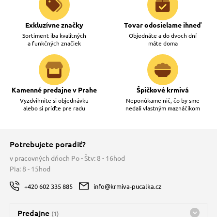
Exkluzívne značky
Tovar odosielame ihneď
Sortiment iba kvalitných
Objednáte a do dvoch dní
a funkčných značiek
máte doma
Kamenné predajne v Prahe
Špičkové krmivá
Vyzdvihnite si objednávku
Neponúkame nič, čo by sme
alebo si príďte pre radu
nedali vlastným maznáčikom
Potrebujete poradiť?
v pracovných dňoch Po - Štv: 8 - 16hod
Pia: 8 - 15hod
+420 602 335 885
info@krmiva-pucalka.cz
Predajne
(1)