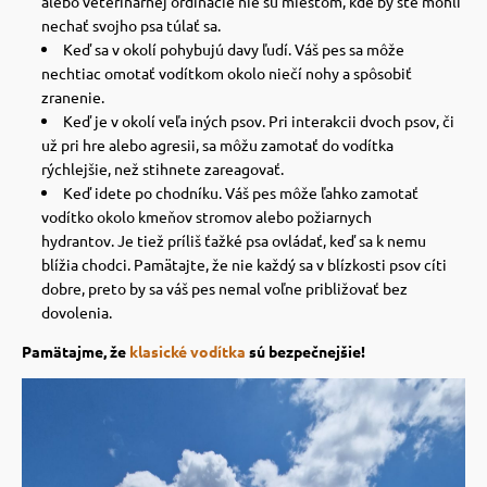
alebo veterinárnej ordinácie nie sú miestom, kde by ste mohli
nechať svojho psa túlať sa.
Keď sa v okolí pohybujú davy ľudí. Váš pes sa môže
nechtiac omotať vodítkom okolo niečí nohy a spôsobiť
zranenie.
Keď je v okolí veľa iných psov. Pri interakcii dvoch psov, či
už pri hre alebo agresii, sa môžu zamotať do vodítka
rýchlejšie, než stihnete zareagovať.
Keď idete po chodníku. Váš pes môže ľahko zamotať
vodítko okolo kmeňov stromov alebo požiarnych
hydrantov.
Je tiež príliš ťažké psa ovládať, keď sa k nemu
blížia chodci. Pamätajte, že nie každý sa v blízkosti psov cíti
dobre, preto by sa váš pes nemal voľne približovať bez
dovolenia.
Pamätajme, že
klasické vodítka
sú bezpečnejšie!