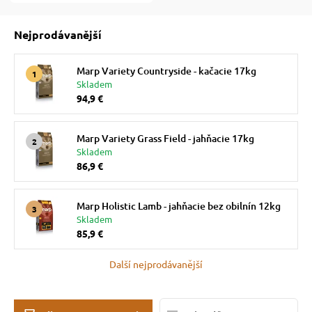
Nejprodávanější
 prostriedky
Marp Variety Countryside - kačacie 17kg
pre mačky
 a vitamíny
Skladem
94,9 €
ky a pelechy
Marp Variety Grass Field - jahňacie 17kg
Skladem
86,9 €
re mačky
Marp Holistic Lamb - jahňacie bez obilnín 12kg
Skladem
my
85,9 €
Další nejprodávanější
e pre mačky