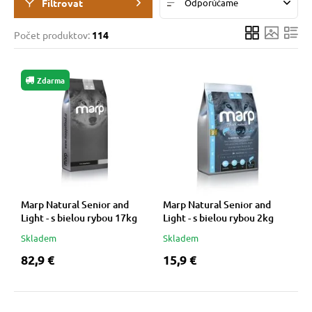
Filtrovat
Odporúčame
pre mačky
Počet produktov:
114
 pre mačky
Zdarma
ie podložky
vé poukazy
Marp Natural Senior and
Marp Natural Senior and
Light - s bielou rybou 17kg
Light - s bielou rybou 2kg
Skladem
Skladem
82,9 €
15,9 €