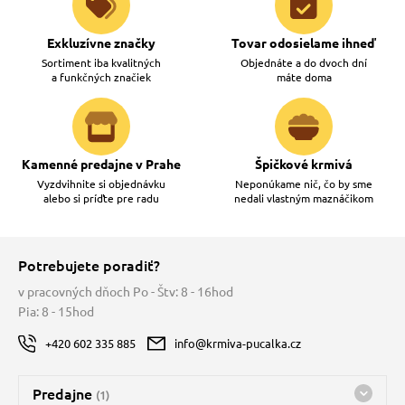
Exkluzívne značky
Tovar odosielame ihneď
Sortiment iba kvalitných
Objednáte a do dvoch dní
a funkčných značiek
máte doma
Kamenné predajne v Prahe
Špičkové krmivá
Vyzdvihnite si objednávku
Neponúkame nič, čo by sme
alebo si príďte pre radu
nedali vlastným maznáčikom
Potrebujete poradiť?
v pracovných dňoch Po - Štv: 8 - 16hod
Pia: 8 - 15hod
+420 602 335 885
info@krmiva-pucalka.cz
Predajne
(1)