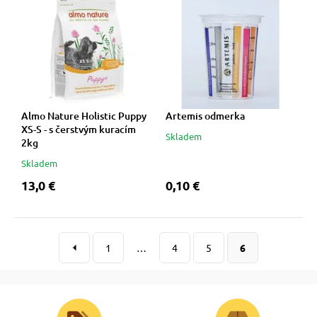
Almo Nature Holistic Puppy
Artemis odmerka
XS-S - s čerstvým kuracím
Skladem
2kg
Skladem
13,0 €
0,10 €
1
…
4
5
6