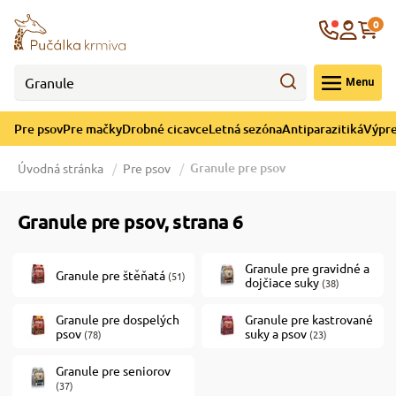
né cicavce
ná sezóna
re mačky
ýpredaj
Krajina
0
 - CZK
Menu
górii Drobné cicavce
egórii Letná sezóna
ategórii Pre mačky
ategórii Výpredaj
Pre psov
Pre mačky
Drobné cicavce
Letná sezóna
Antiparazitiká
Výpre
 pre mačky
 a ochladenie
Granule pre psov
Úvodná stránka
Pre psov
y pre mačky
e hračky
Granule pre psov, strana 6
 pre mačky
 prostriedky
te
e
Granule pre gravidné a
Granule pre štěňatá
(51)
dojčiace suky
(38)
Granule pre dospelých
Granule pre kastrované
 pre mačky
lky
psov
suky a psov
(78)
(23)
Granule pre seniorov
 a podstielka
(37)