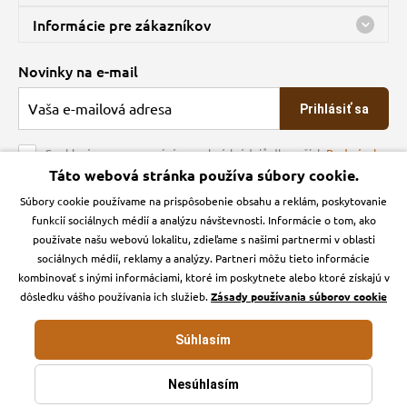
Predajňa a sklad Kbely
Informácie pre zákazníkov
Bohužiaľ, momentálne máme zatvorené
Doprava
Novinky na e-mail
O spoločnosti
Prihlásiť sa
Veľkoobchod
Obchodné podmienky
Souhlasím se zpracováním osobních údajů dle našich
Podmínek
ochrany osobních údajů
Táto webová stránka používa súbory cookie.
Kontakt
Súbory cookie používame na prispôsobenie obsahu a reklám, poskytovanie
Krmiva Pučálka na sociálnych sieťach
Podmienky ochrany osobných údajov
funkcií sociálnych médií a analýzu návštevnosti. Informácie o tom, ako
Zásady používanie cookies a Google Analytics
používate našu webovú lokalitu, zdieľame s našimi partnermi v oblasti
Instagran
Facebook
sociálnych médií, reklamy a analýzy. Partneri môžu tieto informácie
kombinovať s inými informáciami, ktoré im poskytnete alebo ktoré získajú v
dôsledku vášho používania ich služieb.
Zásady používania súborov cookie
Súhlasím
Krmiva-pucalka.sk © 2026. Webdesign
Litvanyi.sk
.
E-shop vytvorila
Nesúhlasím